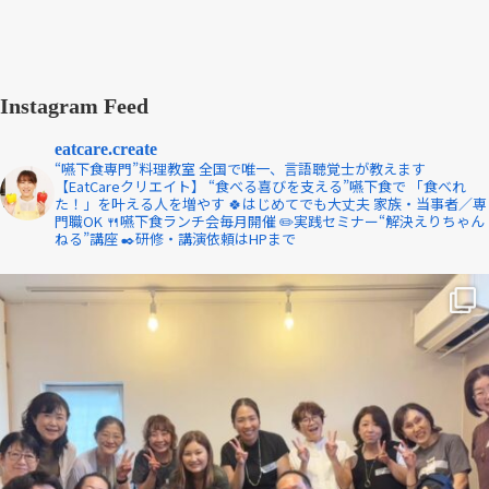
Instagram Feed
eatcare.create
“嚥下食専門”料理教室
全国で唯一、言語聴覚士が教えます
【EatCareクリエイト】
“食べる喜びを支える”嚥下食で
「食べれ
た！」を叶える人を増やす
🍀はじめてでも大丈夫
家族・当事者／専
門職OK
🍴嚥下食ランチ会毎月開催
✏️実践セミナー“解決えりちゃん
ねる”講座
✒️研修・講演依頼はHPまで