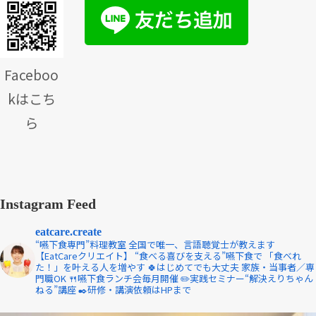
Faceboo
kはこち
ら
Instagram Feed
eatcare.create
“嚥下食専門”料理教室
全国で唯一、言語聴覚士が教えます
【EatCareクリエイト】
“食べる喜びを支える”嚥下食で
「食べれ
た！」を叶える人を増やす
🍀はじめてでも大丈夫
家族・当事者／専
門職OK
🍴嚥下食ランチ会毎月開催
✏️実践セミナー“解決えりちゃん
ねる”講座
✒️研修・講演依頼はHPまで